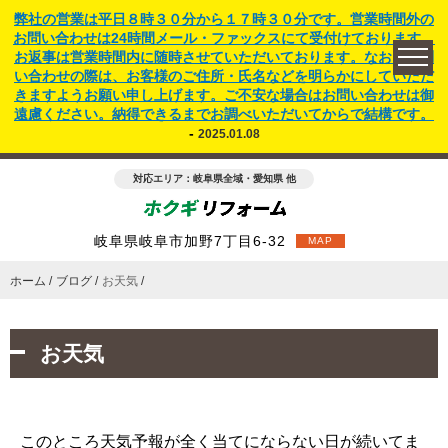
弊社の営業は平日８時３０分から１７時３０分です。営業時間外の
お問い合わせは24時間メール・ファックスにて受付けております。
お返事は営業時間内に随時させていただいております。なお、お問
い合わせの際は、お客様のご住所・氏名などを明らかにしていただ
きますようお願い申し上げます。ご不安な場合はお問い合わせは御
遠慮ください。納得できるまでお調べいただいてからで結構です。
-
2025.01.08
対応エリア：岐阜県全域・愛知県 他
岐阜県岐阜市加野7丁目6-32
MAP
ホーム
ブログ
お天気
お天気
このところ天気予報が全く当てにならない日が続いてま