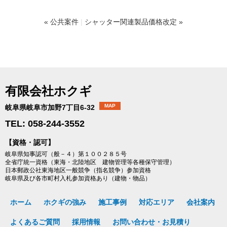
« 公共案件
|
シャッター関連製品価格改定 »
有限会社ホクギ
MAP
岐阜県岐阜市加野7丁目6-32
TEL: 058-244-3552
【資格・認可】
岐阜県知事認可（般－４）第１００２８５号
全省庁統一資格（東海・北陸地区 建物管理等各種保守管理）
日本郵政公社東海地区一般競争（指名競争）参加資格
岐阜県及び各市町村入札参加資格あり（建物・物品）
ホーム
ホクギの強み
施工事例
対応エリア
会社案内
よくあるご質問
採用情報
お問い合わせ・お見積り